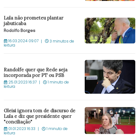
Lula não prometeu plantar
jabuticaba
Rodolfo Borges
16.03.2024 09:07
3 minutos de
leitura
Randolfe quer que Rede seja
incorporada por PT ou PSB
25.01.2023 16:37
1 minuto de
leitura
Gleisi ignora tom de discurso de
Lula e diz que presidente quer
"conciliação"
01.01.2023 16:33
1 minuto de
leitura