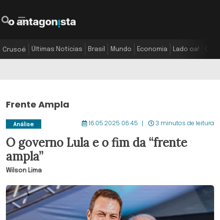
Últimas Notícias
Brasil
Mundo
Economia
Lado oa!
Colu
Crusoé
Frente Ampla
16.05.2025 06:45
3 minutos de leitura
Análise
O governo Lula e o fim da “frente
ampla”
Wilson Lima