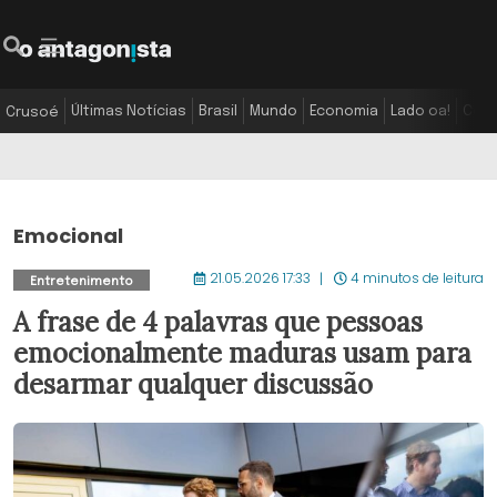
Últimas Notícias
Brasil
Mundo
Economia
Lado oa!
Colu
Crusoé
Emocional
21.05.2026 17:33
4 minutos de leitura
Entretenimento
A frase de 4 palavras que pessoas
emocionalmente maduras usam para
desarmar qualquer discussão