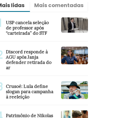
ais lidas
Mais comentadas
Últimas n
USP cancela seleção
de professor após
“carteirada” do STF
Discord responde à
AGU após Janja
defender retirada do
ar
Crusoé: Lula define
slogan para campanha
à reeleição
Patrimônio de Nikolas