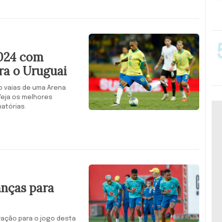
2024 com
ra o Uruguai
b vaias de uma Arena
Veja os melhores
natórias.
anças para
ração para o jogo desta