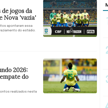
M
 de jogos da
e Nova 'vazia'
uitos apontaram essa
vaziamento do estádio.
undo 2026:
o empate do
frontos realizados nesta