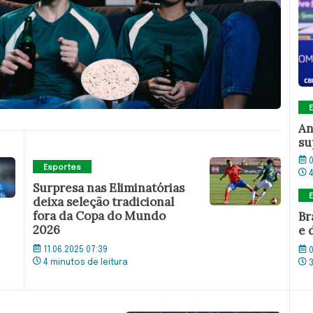
An
su
0
Esportes
Surpresa nas Eliminatórias
deixa seleção tradicional
fora da Copa do Mundo
Br
2026
e 
11.06.2025 07:39
0
4 minutos de leitura