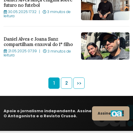
futuro no futebol
30.05.2025 17:32
3 minutos de
leitura
Daniel Alves e Joana Sanz
compartilham enxoval do 1° filho
21.05.2025 07:39
3 minutos de
leitura
1
2
>>
Apoie o jornalismo independente. Assine
Assine
O Antagonista e a Revista Crusoé.