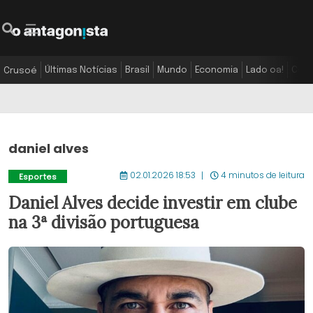
Últimas Notícias
Brasil
Mundo
Economia
Lado oa!
Colu
Crusoé
daniel alves
02.01.2026 18:53
4 minutos de leitura
Esportes
Daniel Alves decide investir em clube
na 3ª divisão portuguesa