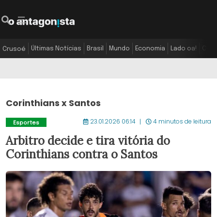
Últimas Notícias
Brasil
Mundo
Economia
Lado oa!
Colu
Crusoé
Corinthians x Santos
23.01.2026 06:14
4 minutos de leitura
Esportes
Arbitro decide e tira vitória do
Corinthians contra o Santos