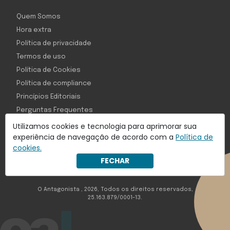
Quem Somos
Hora extra
Política de privacidade
Termos de uso
Política de Cookies
Política de compliance
Princípios Editoriais
Perguntas Frequentes
Utilizamos cookies e tecnologia para aprimorar sua
experiência de navegação de acordo com a
Política de
cookies.
Com inteligência e tecnologia:
FECHAR
Object1ve - Marketing Solution
O Antagonista , 2026, Todos os direitos reservados,
25.163.879/0001-13.