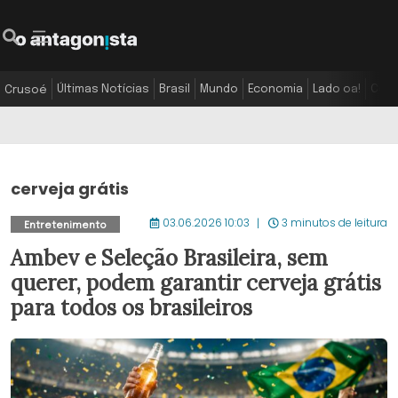
Últimas Notícias
Brasil
Mundo
Economia
Lado oa!
Colu
Crusoé
cerveja grátis
03.06.2026 10:03
3 minutos de leitura
Entretenimento
Ambev e Seleção Brasileira, sem
querer, podem garantir cerveja grátis
para todos os brasileiros