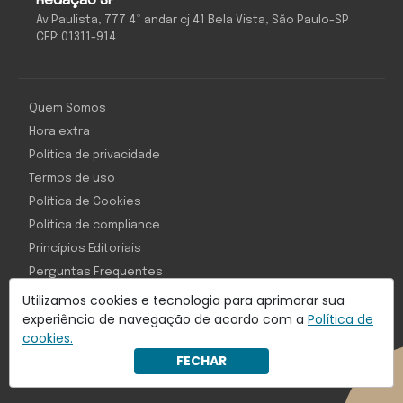
Redação SP
Av Paulista, 777 4º andar cj 41 Bela Vista, São Paulo-SP
CEP: 01311-914
Quem Somos
Hora extra
Política de privacidade
Termos de uso
Política de Cookies
Política de compliance
Princípios Editoriais
Perguntas Frequentes
Utilizamos cookies e tecnologia para aprimorar sua
experiência de navegação de acordo com a
Política de
cookies.
Com inteligência e tecnologia:
FECHAR
Object1ve - Marketing Solution