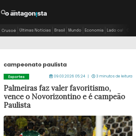
Últimas Notícias
Brasil
Mundo
Economia
Lado oa!
Colu
Crusoé
campeonato paulista
09.03.2026 05:24
3 minutos de leitura
Esportes
Palmeiras faz valer favoritismo,
vence o Novorizontino e é campeão
Paulista