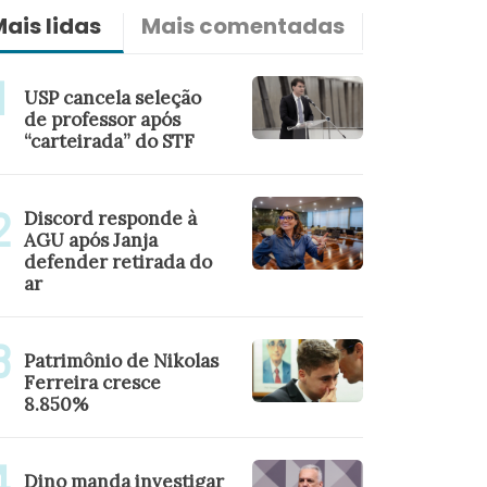
ais lidas
Mais comentadas
Últimas n
USP cancela seleção
de professor após
“carteirada” do STF
Discord responde à
AGU após Janja
defender retirada do
ar
Patrimônio de Nikolas
Ferreira cresce
8.850%
Dino manda investigar