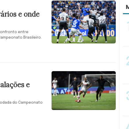
M
rários e onde
confronto entre
 Campeonato Brasileiro.
calações e
4° rodada do Campeonato