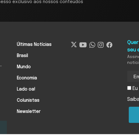
cesso exclusivo aos nossos conteúdos
Quer
Últimas Notícias
seu 
Brasil
Assin
notíc
-
Mundo
Economia
Eu 
Lado oa!
Saib
Colunistas
Newsletter