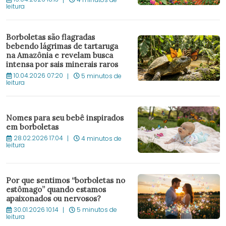
leitura
Borboletas são flagradas
bebendo lágrimas de tartaruga
na Amazônia e revelam busca
intensa por sais minerais raros
10.04.2026 07:20
5 minutos de
leitura
Nomes para seu bebê inspirados
em borboletas
28.02.2026 17:04
4 minutos de
leitura
Por que sentimos “borboletas no
estômago” quando estamos
apaixonados ou nervosos?
30.01.2026 10:14
5 minutos de
leitura