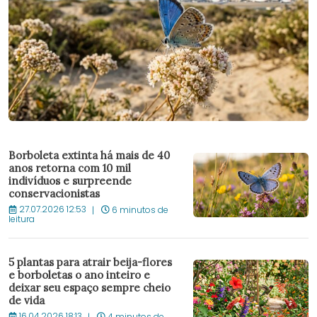
Borboleta extinta há mais de 40
anos retorna com 10 mil
indivíduos e surpreende
conservacionistas
27.07.2026 12:53
6 minutos de
leitura
5 plantas para atrair beija-flores
e borboletas o ano inteiro e
deixar seu espaço sempre cheio
de vida
16.04.2026 18:13
4 minutos de