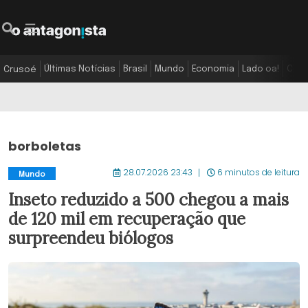
Últimas Notícias
Brasil
Mundo
Economia
Lado oa!
Colu
Crusoé
borboletas
28.07.2026 23:43
6 minutos de leitura
Mundo
Inseto reduzido a 500 chegou a mais
de 120 mil em recuperação que
surpreendeu biólogos