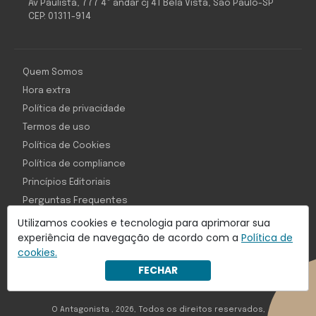
Av Paulista, 777 4º andar cj 41 Bela Vista, São Paulo-SP
CEP: 01311-914
Quem Somos
Hora extra
Política de privacidade
Termos de uso
Política de Cookies
Política de compliance
Princípios Editoriais
Perguntas Frequentes
Utilizamos cookies e tecnologia para aprimorar sua
experiência de navegação de acordo com a
Política de
cookies.
Com inteligência e tecnologia:
FECHAR
Object1ve - Marketing Solution
O Antagonista , 2026, Todos os direitos reservados,