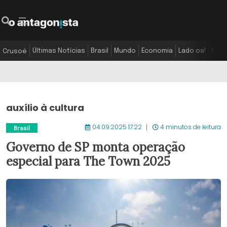
Últimas Notícias
Brasil
Mundo
Economia
Lado oa!
Colu
Crusoé
auxílio à cultura
04.09.2025 17:22
4 minutos de leitura
Brasil
Governo de SP monta operação
especial para The Town 2025