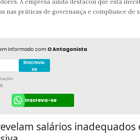
rio
o é a vice presidência de Flávio
 do PSD, fala sobre o sucesso d
ança pública
 fala sobre a pesquisa eleitoral
 sua impressão sobre a sabatin
andidato à presidência da