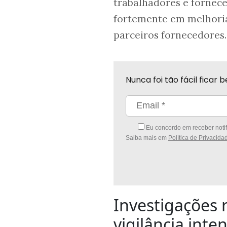
para o empresá
Plano de govern
Bolsonaro
Ronaldo Caiado,
plano de segur
Wilsinho Pedroso
Tallis Gomes da
Renan Santos, c