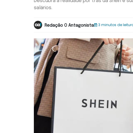
Descubra a realidade por trás da Shein e s
salários.
3 minutos de leitur
Redação O Antagonista