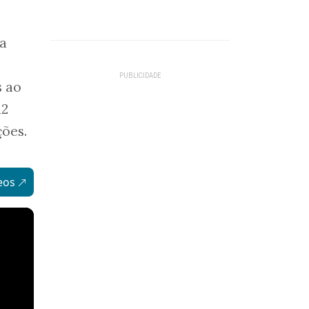
na
s ao
12
ções.
eos