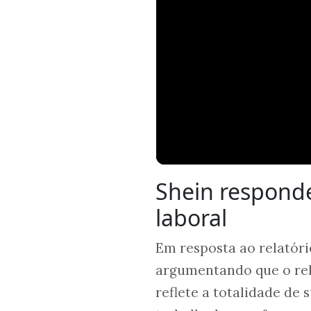
"Vamos acabar c
aos ministros do
"O Brasil já te
Zema fala sobr