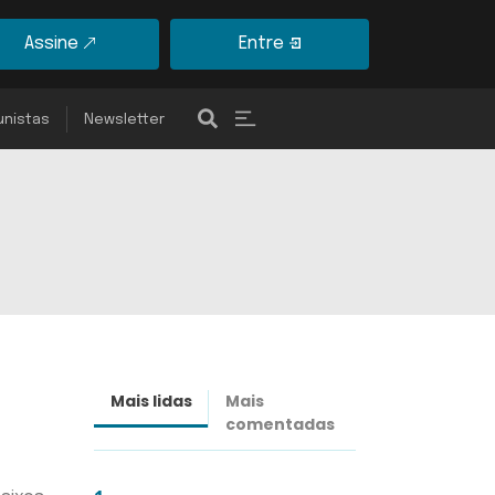
Assine
Entre
unistas
Newsletter
Mais lidas
Mais
Últimas
comentadas
notícias