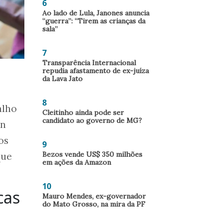
6
Ao lado de Lula, Janones anuncia
“guerra”: “Tirem as crianças da
sala”
7
Transparência Internacional
repudia afastamento de ex-juíza
da Lava Jato
8
alho
Cleitinho ainda pode ser
candidato ao governo de MG?
in
os
9
Bezos vende US$ 350 milhões
que
em ações da Amazon
10
cas
Mauro Mendes, ex-governador
do Mato Grosso, na mira da PF