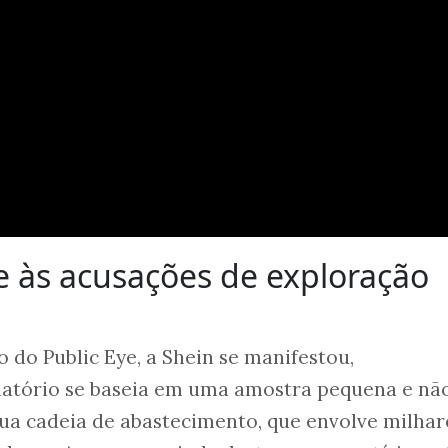
om a farra dos escritórios liga
 STF"
ve um presidente empreendedor?"
e uma economia de oportunida