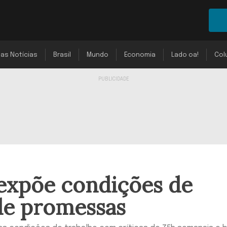
mas Notícias
Brasil
Mundo
Economia
Lado oa!
Col
 expõe condições de
de promessas