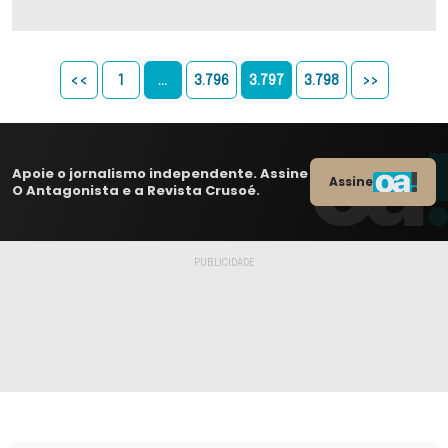
<<
1
…
3.796
3.797
3.798
>>
Apoie o jornalismo independente. Assine
Assine
O Antagonista e a Revista Crusoé.