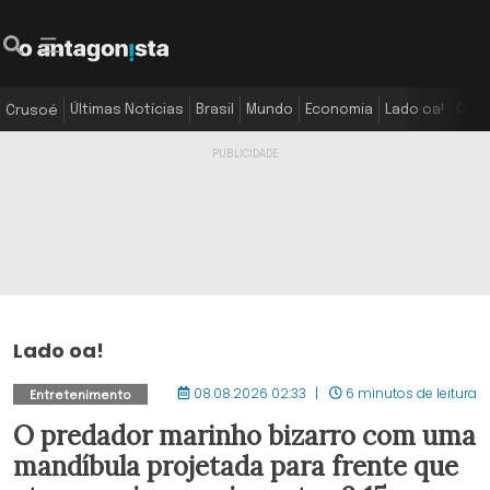
Últimas Notícias
Brasil
Mundo
Economia
Lado oa!
Colu
Crusoé
Lado oa!
08.08.2026 02:33
6 minutos de leitura
Entretenimento
O predador marinho bizarro com uma
mandíbula projetada para frente que