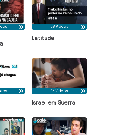
deos
38 Vídeos
Latitude
a
deos
13 Vídeos
Israel em Guerra