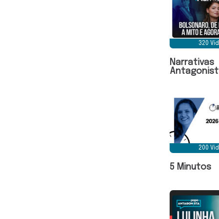
320 Ví
Narrativas
Antagonist
200 Ví
5 Minutos