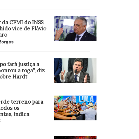
r da CPMI do INSS
hido vice de Flávio
aro
 Borges
o fará justiça a
onrou a toga”, diz
obre Hardt
erde terreno para
todos os
ntes, indica
t