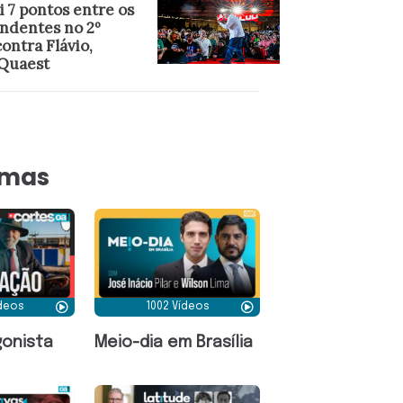
i 7 pontos entre os
ndentes no 2º
ontra Flávio,
 Quaest
amas
ídeos
1002 Vídeos
onista
Meio-dia em Brasília