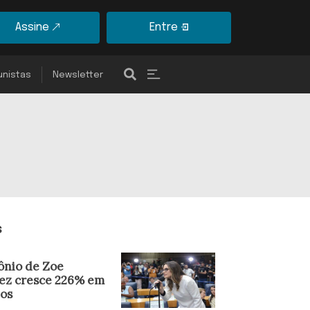
Assine
Entre
unistas
Newsletter
s
ônio de Zoe
ez cresce 226% em
nos