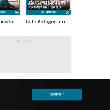
deos
36 Vídeos
onista
Café Antagonista
Assine