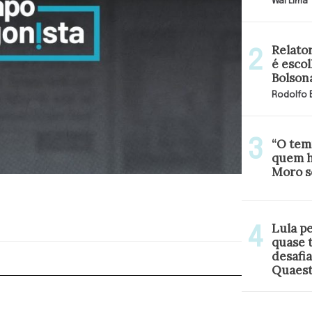
Wal Lima
Relato
é escol
Bolson
Rodolfo
“O temp
quem h
Moro s
Lula p
quase 
desafia
Quaes