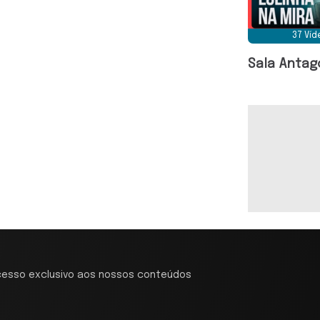
37 Ví
Sala Antag
cesso exclusivo aos nossos conteúdos