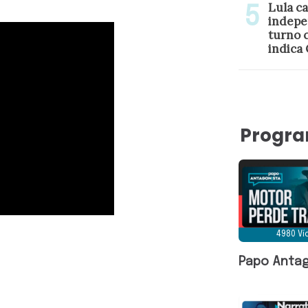
Lula ca
indepe
turno c
indica
Progr
4980 V
Papo Antag