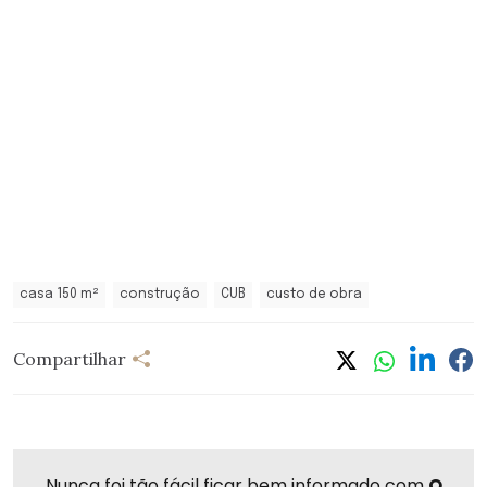
casa 150 m²
construção
CUB
custo de obra
Compartilhar
Nunca foi tão fácil ficar bem informado com
O