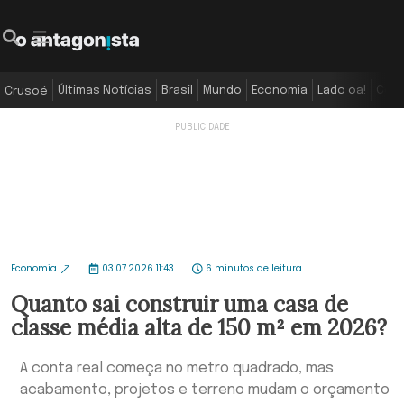
Últimas Notícias
Brasil
Mundo
Economia
Lado oa!
Colu
Crusoé
Economia
03.07.2026 11:43
6 minutos de leitura
Quanto sai construir uma casa de
classe média alta de 150 m² em 2026?
A conta real começa no metro quadrado, mas
acabamento, projetos e terreno mudam o orçamento