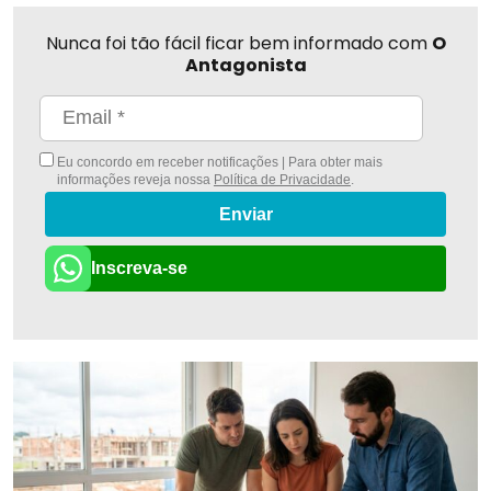
Nunca foi tão fácil ficar bem informado com
O
Antagonista
Eu concordo em receber notificações | Para obter mais
informações reveja nossa
Política de Privacidade
.
Enviar
Inscreva-se