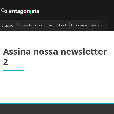
Últimas Notícias
Brasil
Mundo
Economia
Lado oa!
Colu
Crusoé
Assina nossa newsletter
2