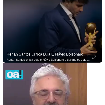
Renan Santos Critica Lula E Flávio Bolsonaro E Diz Que Os Dois São Lados Da Mesma Moeda.
Renan Santos critica Lula e Flávio Bolsonaro e diz que os dois são lados da mesma moeda. #OAntagonista Se você busca informação com credibilidade, inscreva-se agora e ative o