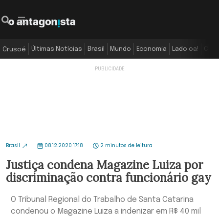
Últimas Notícias
Brasil
Mundo
Economia
Lado oa!
Colu
Crusoé
Brasil
08.12.2020 17:18
2 minutos de leitura
Justiça condena Magazine Luiza por
discriminação contra funcionário gay
O Tribunal Regional do Trabalho de Santa Catarina
condenou o Magazine Luiza a indenizar em R$ 40 mil