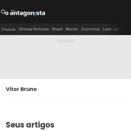
Últimas Notícias
Brasil
Mundo
Economia
Lado oa!
Colu
Crusoé
Vitor Bruno
Seus artigos