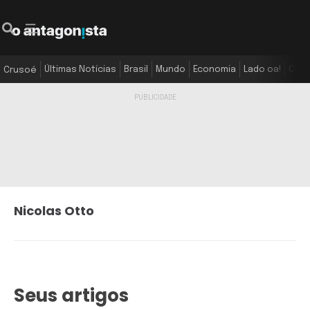
Últimas Notícias
Brasil
Mundo
Economia
Lado oa!
Colu
Crusoé
Nicolas Otto
Seus artigos