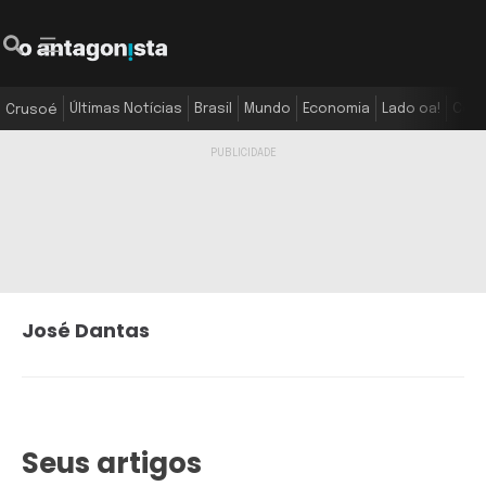
Últimas Notícias
Brasil
Mundo
Economia
Lado oa!
Colu
Crusoé
José Dantas
Seus artigos