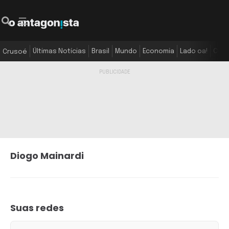
Últimas Notícias
Brasil
Mundo
Economia
Lado oa!
Colu
Crusoé
Diogo Mainardi
Suas redes