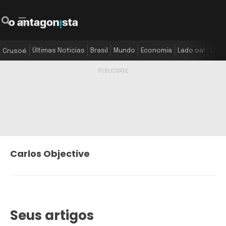
Últimas Notícias
Brasil
Mundo
Economia
Lado oa!
Colu
Crusoé
Carlos Objective
Seus artigos