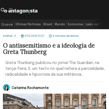
Últimas Notícias
Brasil
Mundo
Economia
Lado oa!
Colu
Crusoé
Análise
07.12.2023 12:27
6 minutos de leitura
O antissemitismo e a ideologia de
Greta Thunberg
Greta Thunberg publicou no jornal The Guardian, na
terça-feira, 5, um texto no qual reitera a parcialidade,
radicalidade e hipocrisia da sua militância...
Catarina Rochamonte