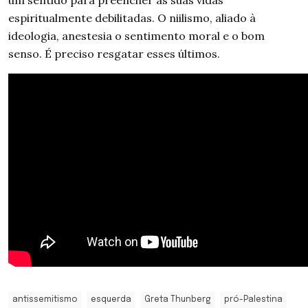
um sentido para preencher as suas vidas
espiritualmente debilitadas.
O niilismo, aliado à
ideologia, anestesia o sentimento moral e o bom
senso. É preciso resgatar esses últimos.
antissemitismo
esquerda
Greta Thunberg
pró-Palestina