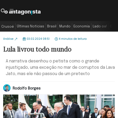
Últimas Notícias
Brasil
Mundo
Economia
Lado oa!
Colu
Crusoé
Análise
03.02.2024 08:51
4 minutos de leitura
Lula livrou todo mundo
A narrativa desenhou o petista como o grande
injustiçado, uma exceção no mar de corruptos da Lava
Jato, mas ele não passou de um pretexto
Rodolfo Borges