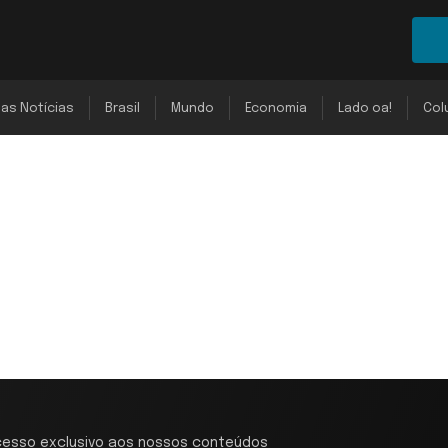
mas Notícias
Brasil
Mundo
Economia
Lado oa!
Col
cesso exclusivo aos nossos conteúdos