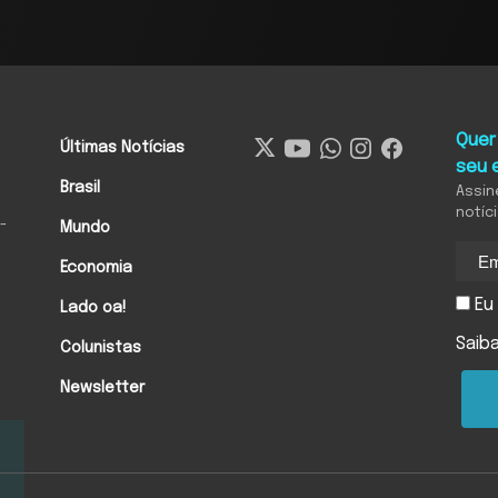
Quer
Últimas Notícias
seu 
Brasil
Assin
notíc
-
Mundo
Economia
Eu 
Lado oa!
Saib
Colunistas
Newsletter