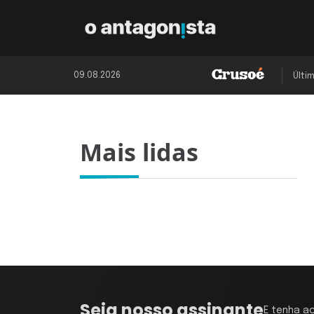
09.08.2026
Últi
Mais lidas
Seja nosso assinante
E tenha a