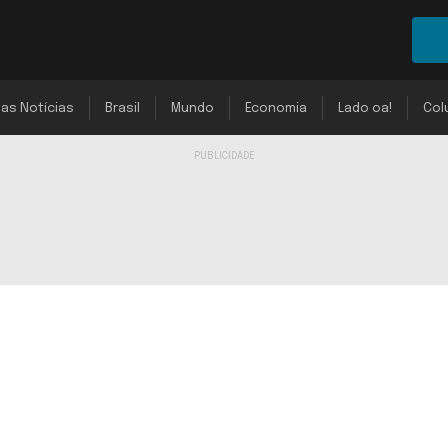
mas Notícias
Brasil
Mundo
Economia
Lado oa!
Col