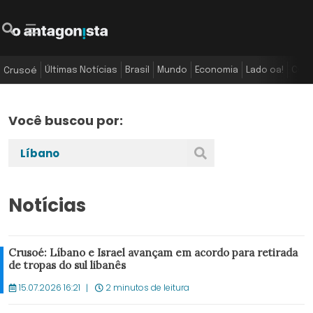
Últimas Notícias
Brasil
Mundo
Economia
Lado oa!
Colu
Crusoé
Você buscou por:
Notícias
Crusoé: Líbano e Israel avançam em acordo para retirada
de tropas do sul libanês
15.07.2026 16:21
2 minutos de leitura