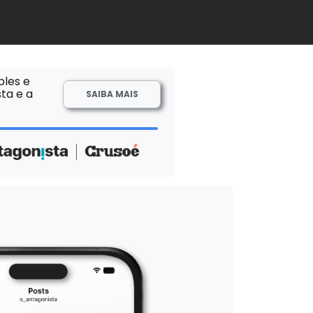
ples e
ta e a
SAIBA MAIS