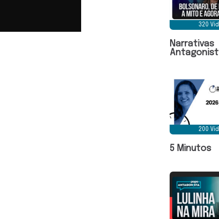
320 Ví
Narrativas
Antagonist
200 Ví
5 Minutos