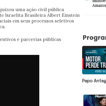
milhõe
Amazo
ajuizou uma ação civil pública
 Israelita Brasileira Albert Einstein
aciais em seus processos seletivos
ca.
Progr
ntivos e parcerias públicas
4980 V
Papo Antag