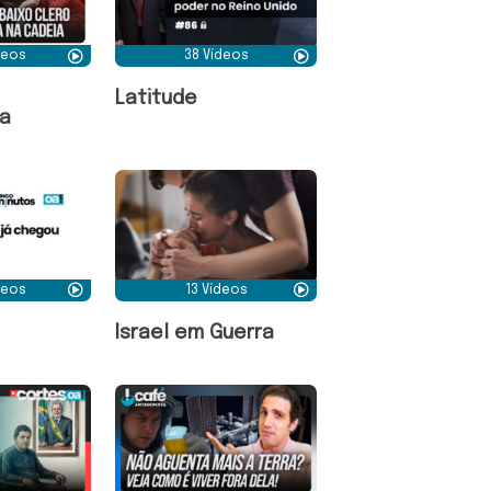
deos
38 Vídeos
Latitude
a
deos
13 Vídeos
Israel em Guerra