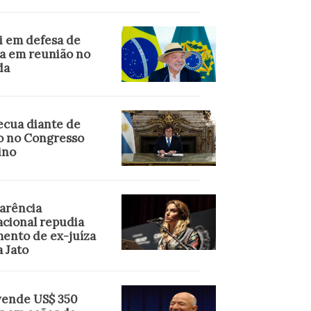
i em defesa de
a em reunião no
da
ecua diante de
o no Congresso
ino
arência
acional repudia
mento de ex-juíza
 Jato
vende US$ 350