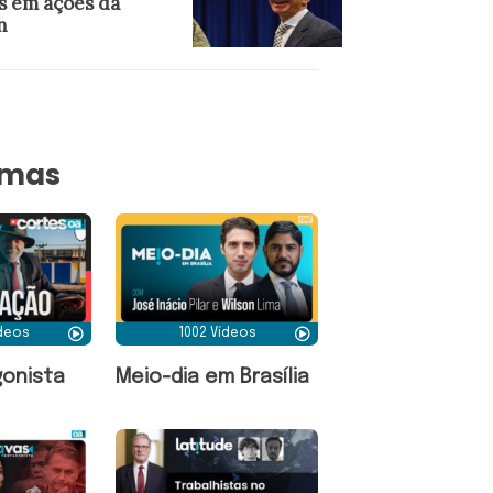
s em ações da
n
amas
ídeos
1002 Vídeos
onista
Meio-dia em Brasília