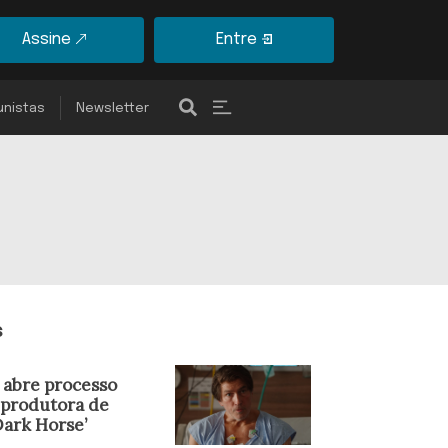
Assine
Entre
unistas
Newsletter
s
 abre processo
 produtora de
Dark Horse’