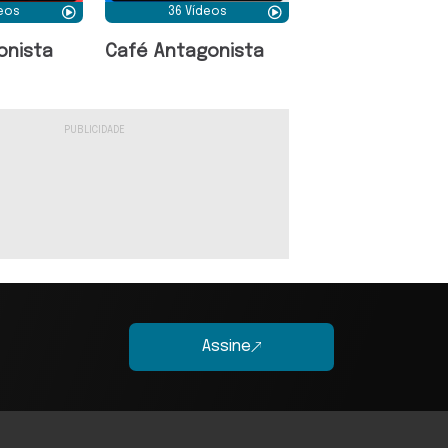
deos
36 Vídeos
onista
Café Antagonista
Assine