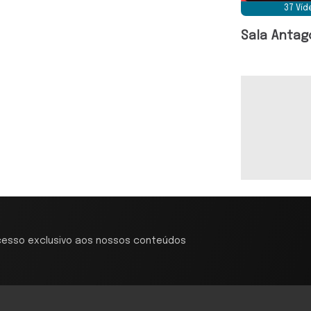
37 Ví
Sala Antag
cesso exclusivo aos nossos conteúdos