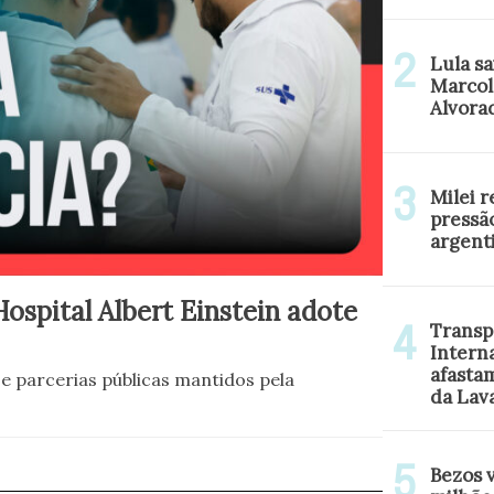
Lula sa
Marcol
Alvora
Milei r
pressã
argent
ospital Albert Einstein adote
Transp
Intern
afasta
 parcerias públicas mantidos pela
da Lava
Bezos 