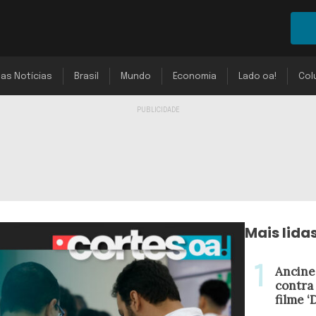
mas Notícias
Brasil
Mundo
Economia
Lado oa!
Col
Mais lida
Ancine
contra
filme ‘