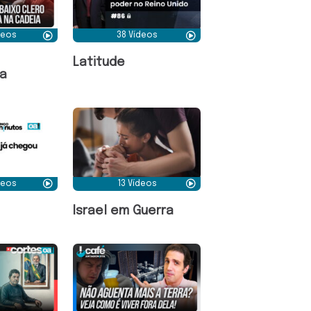
deos
38 Vídeos
Latitude
a
deos
13 Vídeos
Israel em Guerra