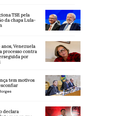
ciona TSE pela
ão da chapa Lula-
n
5 anos, Venezuela
a processo contra
perseguida por
z
ça tem motivos
esconfiar
 Borges
o declara