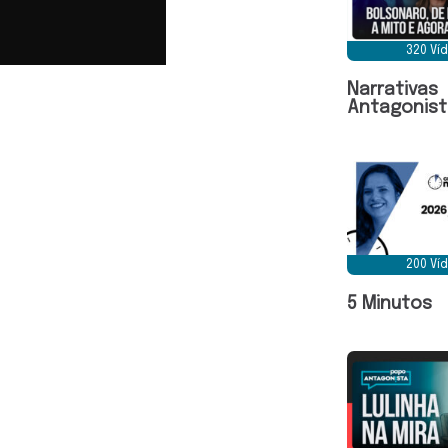
320 Ví
Narrativas
Antagonist
200 Ví
5 Minutos