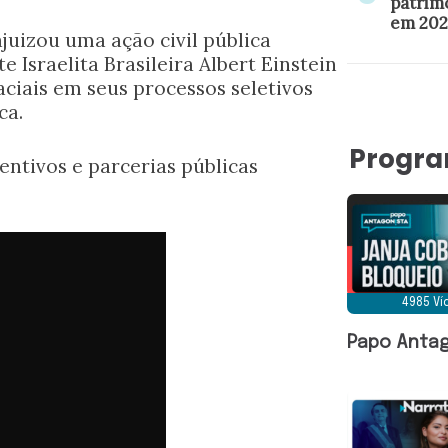
patrim
em 202
ajuizou uma ação civil pública
 Israelita Brasileira Albert Einstein
aciais em seus processos seletivos
ca.
Progr
ntivos e parcerias públicas
4985 V
Papo Antag