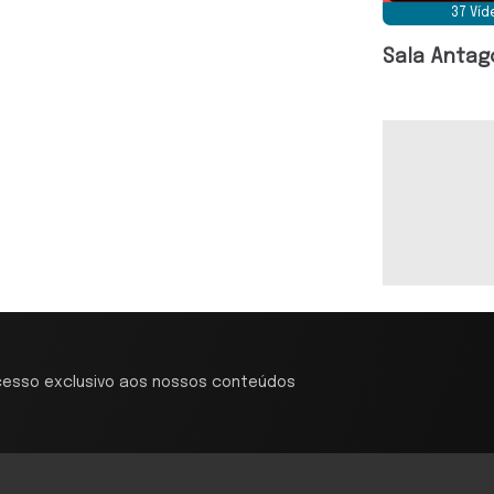
37 Ví
Sala Antag
cesso exclusivo aos nossos conteúdos