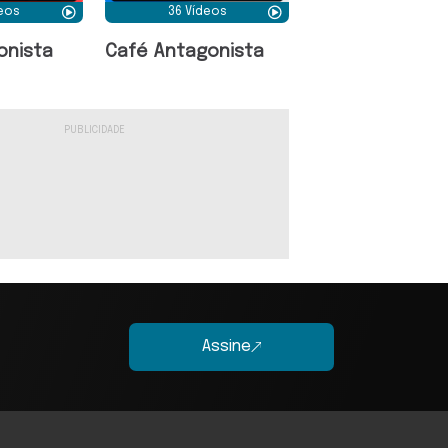
deos
36 Vídeos
onista
Café Antagonista
Assine