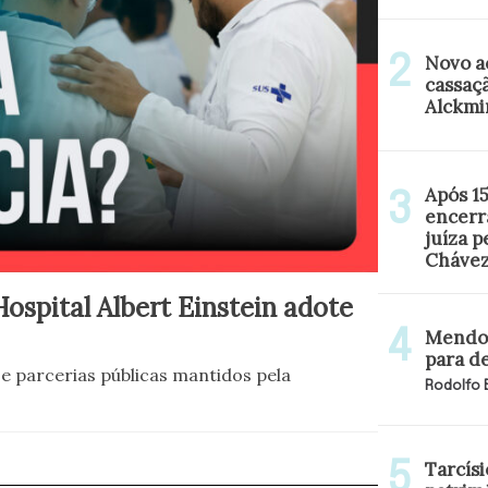
Novo a
cassaç
Alckmi
Após 1
encerr
juíza 
Cháve
ospital Albert Einstein adote
Mendon
para d
 parcerias públicas mantidos pela
Rodolfo
Tarcísi