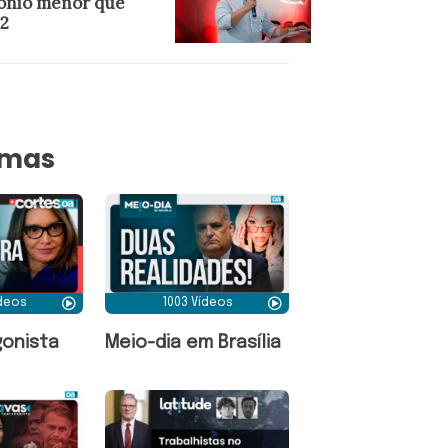
ônio menor que
2
amas
ídeos
1003 Vídeos
onista
Meio-dia em Brasília