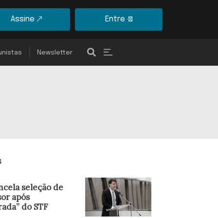
Assine
Entre
unistas
Newsletter
s
ncela seleção de
sor após
rada” do STF