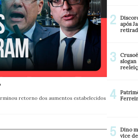
Discor
após J
retirad
Crusoé
slogan
reelei
F
Patrim
erminou retorno dos aumentos estabelecidos
Ferrei
Dino m
vice de