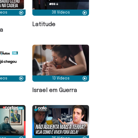
deos
38 Vídeos
Latitude
a
deos
13 Vídeos
Israel em Guerra