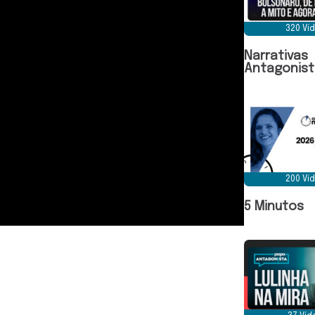
320 Ví
Narrativas
Antagonist
200 Ví
5 Minutos