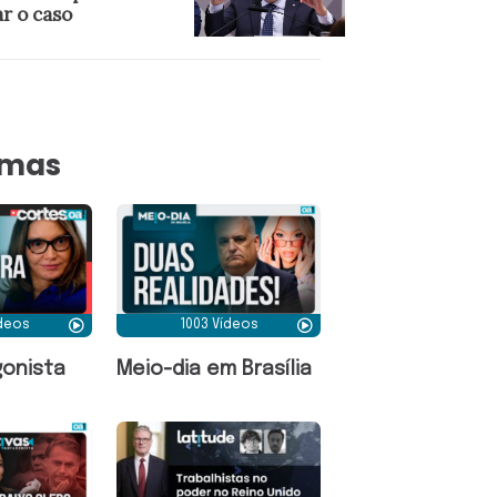
r o caso
amas
ídeos
1003 Vídeos
onista
Meio-dia em Brasília