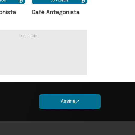
deos
36 Vídeos
onista
Café Antagonista
Assine