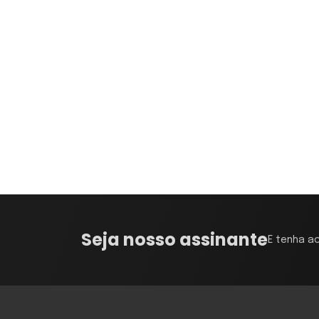
Seja nosso assinante
E tenha a