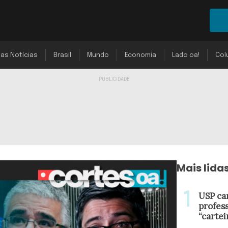
mas Notícias
Brasil
Mundo
Economia
Lado oa!
Col
Mais lida
USP ca
profes
“cartei