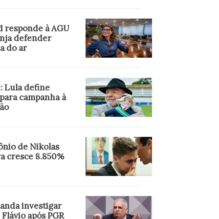
d responde à AGU
anja defender
a do ar
: Lula define
 para campanha à
ção
ônio de Nikolas
ra cresce 8.850%
anda investigar
 Flávio após PGR