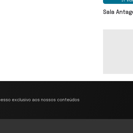
37 Ví
Sala Antag
cesso exclusivo aos nossos conteúdos