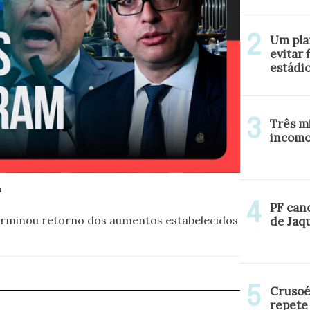
Um pla
evitar 
estádi
Três mi
incomo
F
PF can
erminou retorno dos aumentos estabelecidos
de Jaq
Crusoé
repete