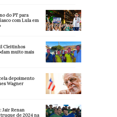
no do PT para
fiasco com Lula em
o
l Cleitinhos
dam muito mais
cela depoimento
ues Wagner
: Jair Renan
 truque de 2024 na