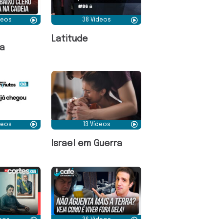
deos
38 Vídeos
Latitude
a
deos
13 Vídeos
Israel em Guerra