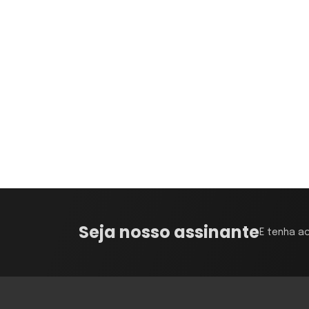
Seja nosso assinante
E tenha a