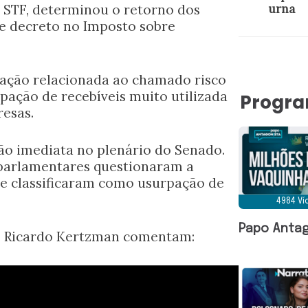
 STF, determinou o retorno dos
urna
e decreto no Imposto sobre
ração relacionada ao chamado risco
ação de recebíveis muito utilizada
Progr
esas.
ão imediata no plenário do Senado.
, parlamentares questionaram a
ue classificaram como usurpação de
4984 V
Papo Antag
 e Ricardo Kertzman comentam: