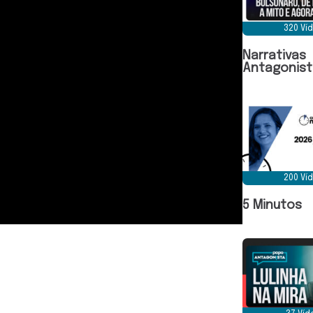
320 Ví
Narrativas
Antagonist
200 Ví
5 Minutos