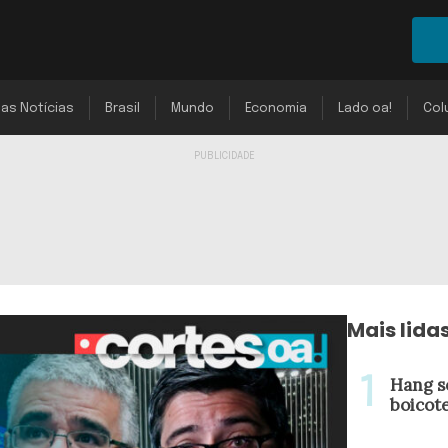
mas Notícias
Brasil
Mundo
Economia
Lado oa!
Col
Mais lida
Hang s
boicot