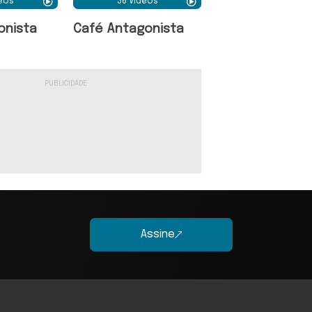
deos
36 Vídeos
onista
Café Antagonista
Assine