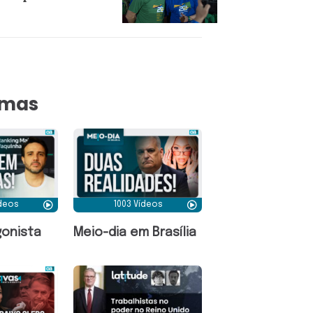
amas
ídeos
1003 Vídeos
onista
Meio-dia em Brasília