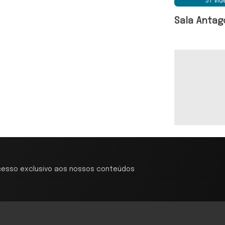
37 Ví
Sala Antag
cesso exclusivo aos nossos conteúdos