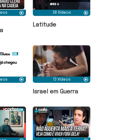
deos
38 Vídeos
Latitude
a
deos
13 Vídeos
Israel em Guerra