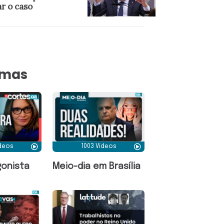
r o caso
amas
ídeos
1003 Vídeos
onista
Meio-dia em Brasília