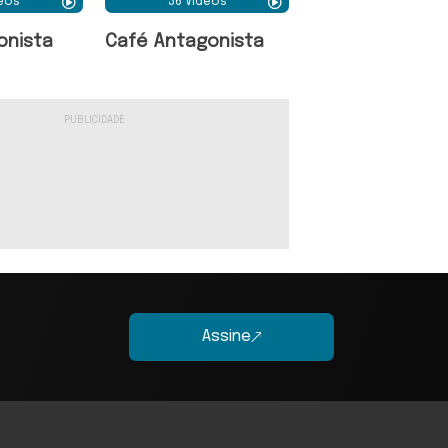
deos
36 Vídeos
onista
Café Antagonista
Assine