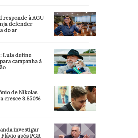
d responde à AGU
anja defender
a do ar
: Lula define
 para campanha à
ção
ônio de Nikolas
ra cresce 8.850%
anda investigar
 Flávio após PGR