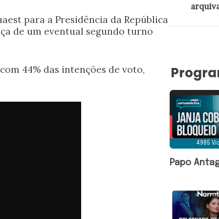
arquiva
uaest para a Presidência da República
nça de um eventual segundo turno
 com 44% das intenções de voto,
Progr
4985 V
Papo Antag