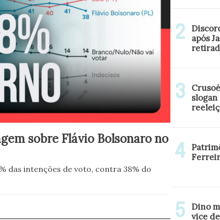
Discor
após J
retirad
Crusoé
slogan
reelei
agem sobre Flávio Bolsonaro no
Patrim
Ferrei
% das intenções de voto, contra 38% do
Dino m
vice de