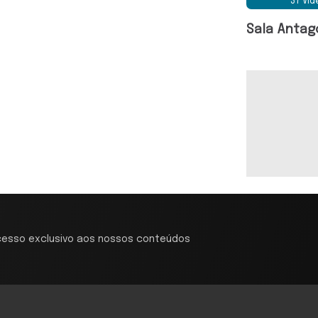
37 Ví
Sala Antag
cesso exclusivo aos nossos conteúdos