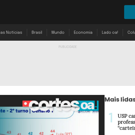
mas Notícias
Brasil
Mundo
Economia
Lado oa!
Col
Mais lida
USP ca
profes
“cartei