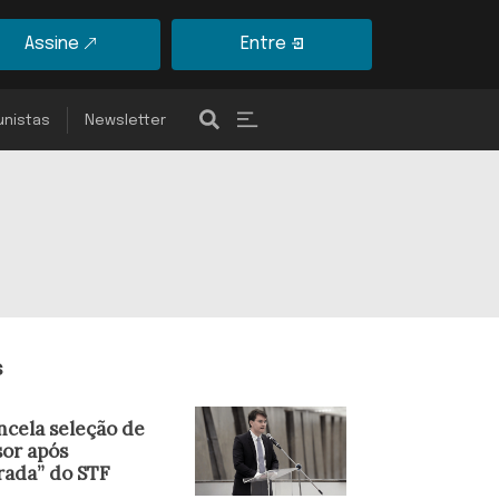
Assine
Entre
unistas
Newsletter
s
ncela seleção de
sor após
rada” do STF