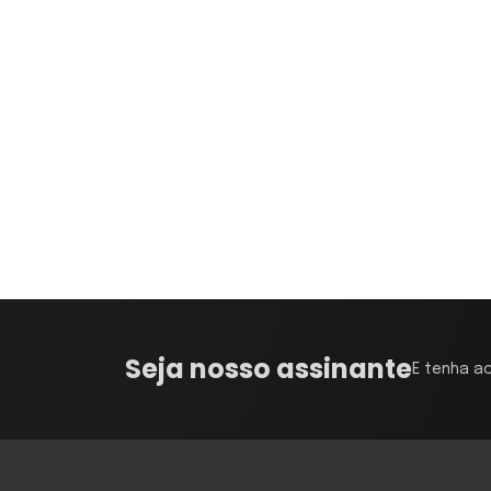
Seja nosso assinante
E tenha a