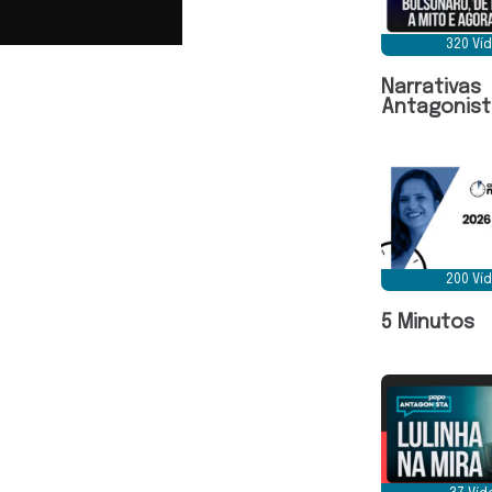
320 Ví
Narrativas
Antagonist
200 Ví
5 Minutos