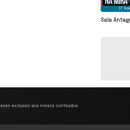
37 Ví
Sala Antag
cesso exclusivo aos nossos conteúdos