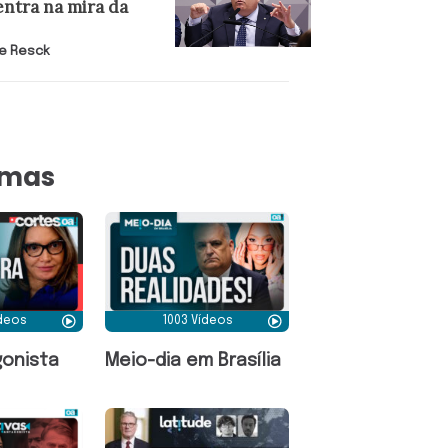
entra na mira da
e Resck
amas
ídeos
1003 Vídeos
onista
Meio-dia em Brasília