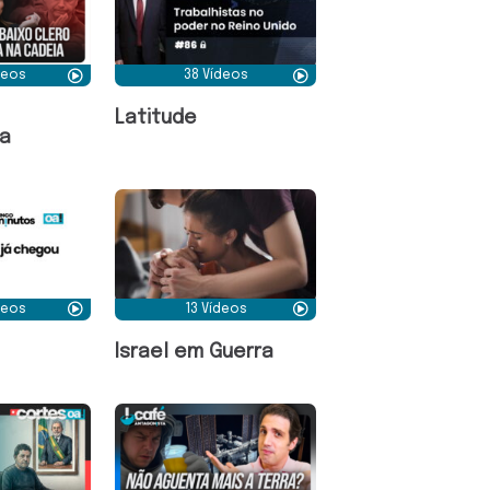
deos
38 Vídeos
Latitude
a
deos
13 Vídeos
Israel em Guerra