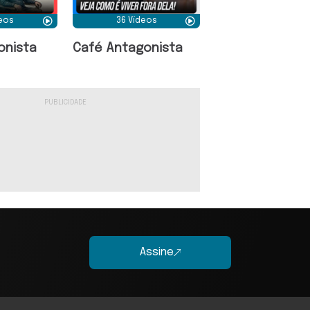
deos
36 Vídeos
onista
Café Antagonista
Assine