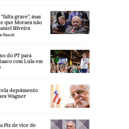
“falta grave”, mas
e que Moraes não
niel Silveira
e Resck
no do PT para
fiasco com Lula em
o
cela depoimento
ues Wagner
 Pix de vice de