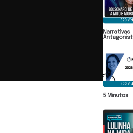
320 Ví
Narrativas
Antagonist
200 Ví
5 Minutos