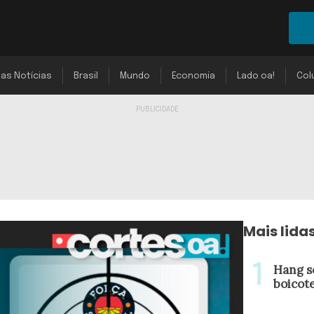
mas Notícias
Brasil
Mundo
Economia
Lado oa!
Col
Mais lida
Hang s
boicot