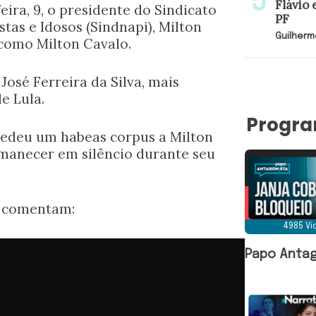
Flávio 
eira, 9, o presidente do Sindicato
PF
tas e Idosos (Sindnapi), Milton
Guilherm
 como Milton Cavalo.
José Ferreira da Silva, mais
e Lula.
Progr
ncedeu um habeas corpus a Milton
rmanecer em silêncio durante seu
a comentam:
4985 V
Papo Antag