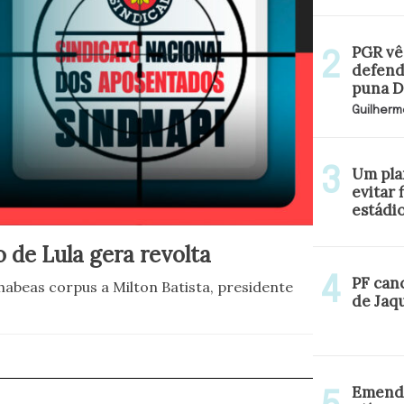
PGR vê 
defend
puna Da
Guilherm
Um pla
evitar 
estádi
 de Lula gera revolta
PF can
habeas corpus a Milton Batista, presidente
de Jaq
Emenda