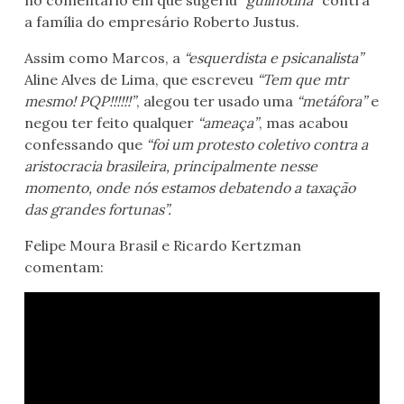
no comentário em que sugeriu
“guilhotina”
contra
a família do empresário Roberto Justus.
Assim como Marcos, a
“esquerdista e psicanalista”
Aline Alves de Lima, que escreveu
“Tem que mtr
mesmo! PQP!!!!!!”
, alegou ter usado uma
“metáfora”
e
negou ter feito qualquer
“ameaça”
, mas acabou
confessando que
“foi um protesto coletivo contra a
aristocracia brasileira, principalmente nesse
momento, onde nós estamos debatendo a taxação
das grandes fortunas”.
Felipe Moura Brasil e Ricardo Kertzman
comentam: