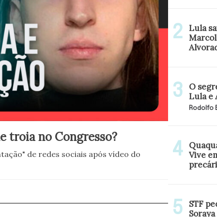
Lula sa
Marcol
Alvora
O segr
Lula e
Rodolfo
 de troia no Congresso?
Quaquá
tação" de redes sociais após vídeo do
Vive e
precár
STF pe
Soraya