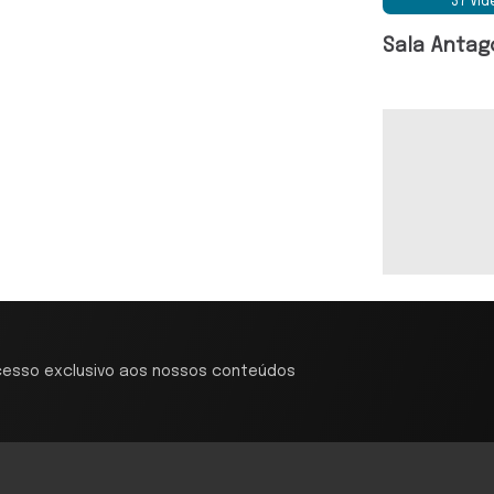
37 Ví
Sala Antag
cesso exclusivo aos nossos conteúdos