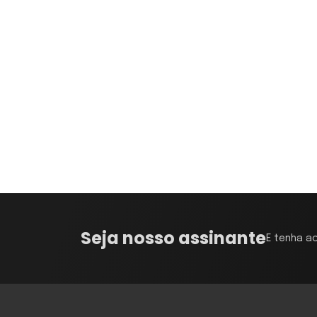
Seja nosso assinante
E tenha a