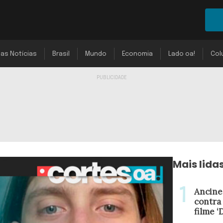
mas Notícias
Brasil
Mundo
Economia
Lado oa!
Col
Mais lida
Ancine
contra
filme ‘