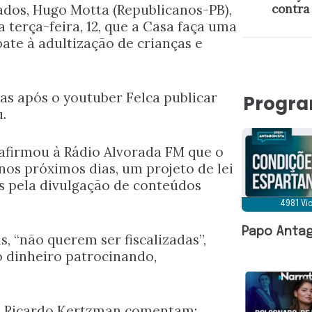
dos, Hugo Motta (Republicanos-PB),
contra 
a terça-feira, 12, que a Casa faça uma
ate à adultização de crianças e
as após o youtuber Felca publicar
Progr
.
, afirmou à Rádio Alvorada FM que o
nos próximos dias, um projeto de lei
s pela divulgação de conteúdos
4981 V
Papo Antag
s, “não querem ser fiscalizadas”,
 dinheiro patrocinando,
 e Ricardo Kertzman comentam: