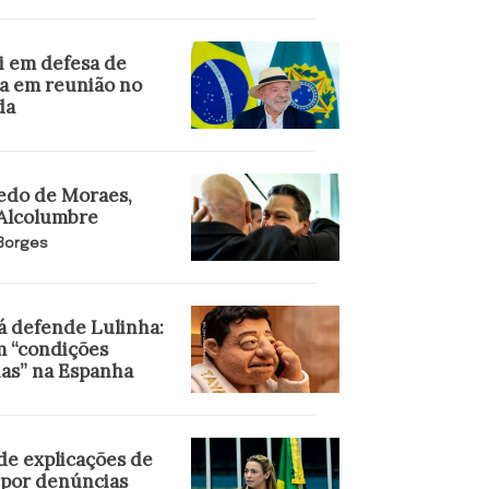
i em defesa de
a em reunião no
da
edo de Moraes,
 Alcolumbre
 Borges
 defende Lulinha:
m “condições
ias” na Espanha
de explicações de
 por denúncias