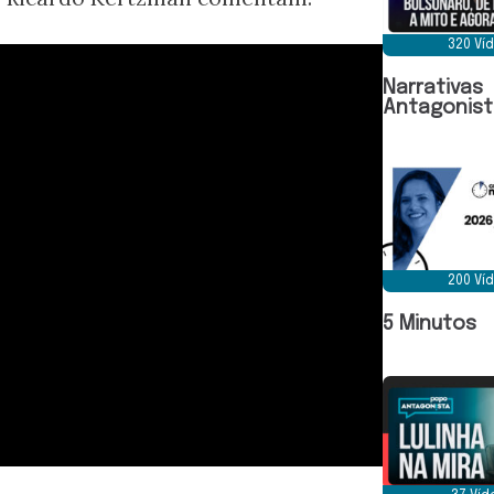
320 Ví
Narrativas
Antagonist
200 Ví
5 Minutos