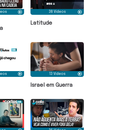
deos
38 Vídeos
Latitude
a
deos
13 Vídeos
Israel em Guerra