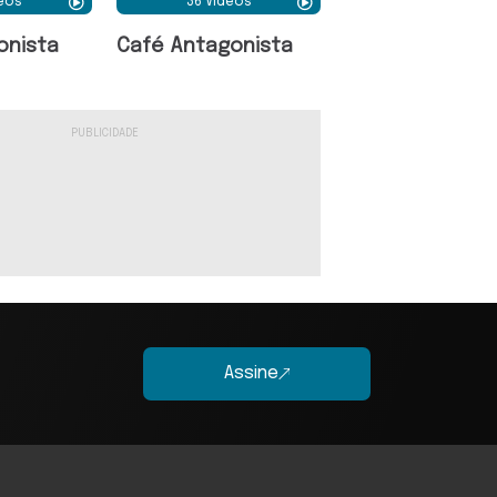
deos
36 Vídeos
onista
Café Antagonista
Assine