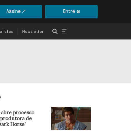
Assine
Entre
unistas
Newsletter
s
 abre processo
 produtora de
Dark Horse’