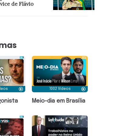
vice de Flávio
amas
ídeos
1002 Vídeos
onista
Meio-dia em Brasília