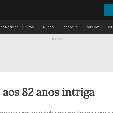
mas Notícias
Brasil
Mundo
Economia
Lado oa!
Col
aos 82 anos intriga