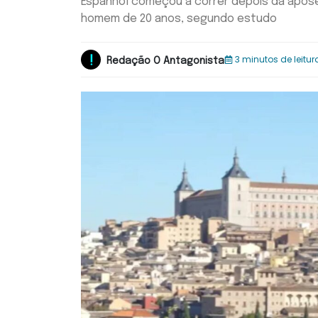
Espanhol começou a correr depois da apose
homem de 20 anos, segundo estudo
3 minutos de leitur
Redação O Antagonista