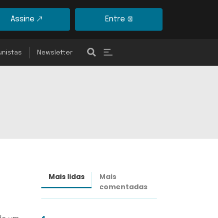
Assine
Entre
unistas
Newsletter
Mais lidas
Mais
Últimas
comentadas
notícias