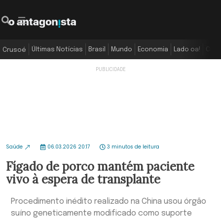
Últimas Notícias
Brasil
Mundo
Economia
Lado oa!
Colu
Crusoé
Saúde
06.03.2026 20:17
3 minutos de leitura
Fígado de porco mantém paciente
vivo à espera de transplante
Procedimento inédito realizado na China usou órgão
suíno geneticamente modificado como suporte