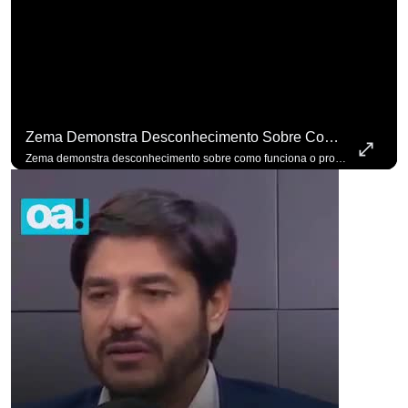
Zema Demonstra Desconhecimento Sobre Como Funciona O Processo De Mudança Das Leis. #OAntagonista
Zema demonstra desconhecimento sobre como funciona o processo de mudança das leis. #OAntagonista Se você busca informação com credibilidade, inscreva-se agora e ative o