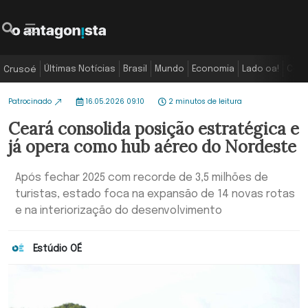
Últimas Notícias
Brasil
Mundo
Economia
Lado oa!
Colu
Crusoé
Patrocinado
16.05.2026 09:10
2 minutos de leitura
Ceará consolida posição estratégica e
já opera como hub aéreo do Nordeste
Após fechar 2025 com recorde de 3,5 milhões de
turistas, estado foca na expansão de 14 novas rotas
e na interiorização do desenvolvimento
Estúdio OÉ