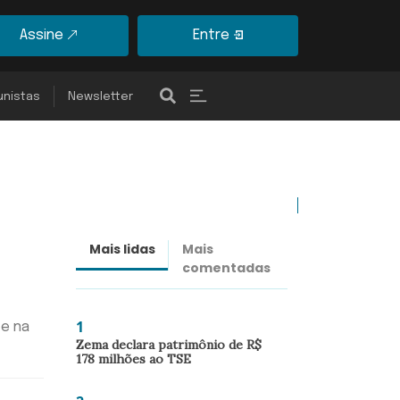
Assine
Entre
unistas
Newsletter
Mais lidas
Mais
Últimas
comentadas
notícias
1
 e na
Zema declara patrimônio de R$
178 milhões ao TSE