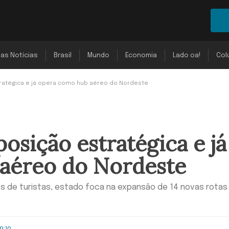
mas Notícias
Brasil
Mundo
Economia
Lado oa!
Col
ratégica e já opera como hub aéreo do Nordeste
osição estratégica e já
aéreo do Nordeste
s de turistas, estado foca na expansão de 14 novas rotas
9:10