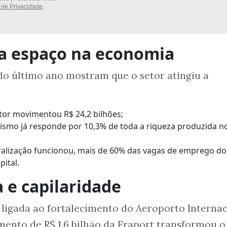
a de Privacidade
.
a espaço na economia
do último ano mostram que o setor atingiu a
tor movimentou R$ 24,2 bilhões;
urismo já responde por 10,3% de toda a riqueza produzida n
tralização funcionou, mais de 60% das vagas de emprego do
ital.
 e capilaridade
 ligada ao fortalecimento do Aeroporto Internac
imento de R$ 1,6 bilhão da Fraport transformou o