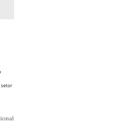
o
 setor
ional