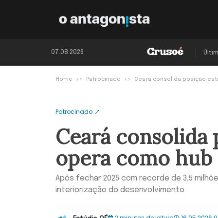
07.08.2026
Últi
Home
Patrocinado
Ceará consolida posição est
Patrocinado
Ceará consolida p
opera como hub 
Após fechar 2025 com recorde de 3,5 milhõe
interiorização do desenvolvimento
2 minutos de leitura
16.05.2026 0