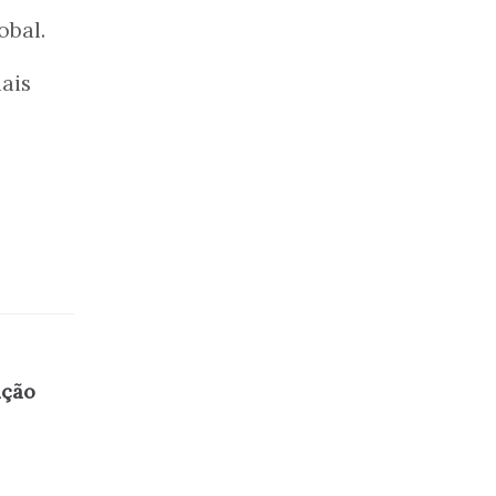
obal.
ais
ação