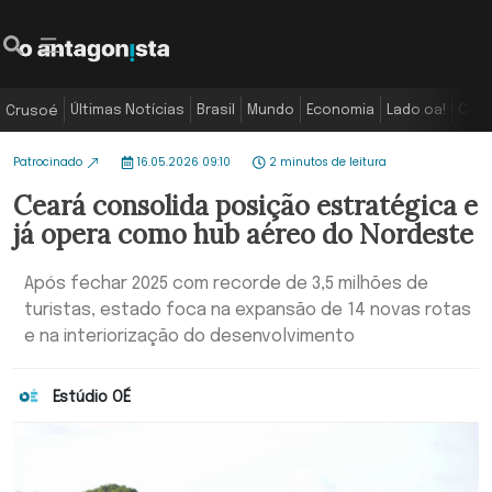
Últimas Notícias
Brasil
Mundo
Economia
Lado oa!
Colu
Crusoé
Patrocinado
16.05.2026 09:10
2 minutos de leitura
Ceará consolida posição estratégica e
já opera como hub aéreo do Nordeste
Após fechar 2025 com recorde de 3,5 milhões de
turistas, estado foca na expansão de 14 novas rotas
e na interiorização do desenvolvimento
Estúdio OÉ