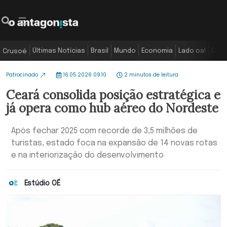
Últimas Notícias
Brasil
Mundo
Economia
Lado oa!
Colu
Crusoé
Patrocinado
16.05.2026 09:10
2 minutos de leitura
Ceará consolida posição estratégica e
já opera como hub aéreo do Nordeste
Após fechar 2025 com recorde de 3,5 milhões de
turistas, estado foca na expansão de 14 novas rotas
e na interiorização do desenvolvimento
Estúdio OÉ