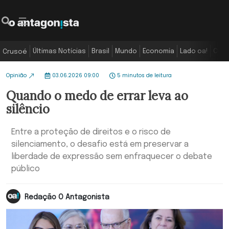
Últimas Notícias
Brasil
Mundo
Economia
Lado oa!
Colu
Crusoé
Opinião
03.06.2026 09:00
5 minutos de leitura
Quando o medo de errar leva ao
silêncio
Entre a proteção de direitos e o risco de
silenciamento, o desafio está em preservar a
liberdade de expressão sem enfraquecer o debate
público
Redação O Antagonista