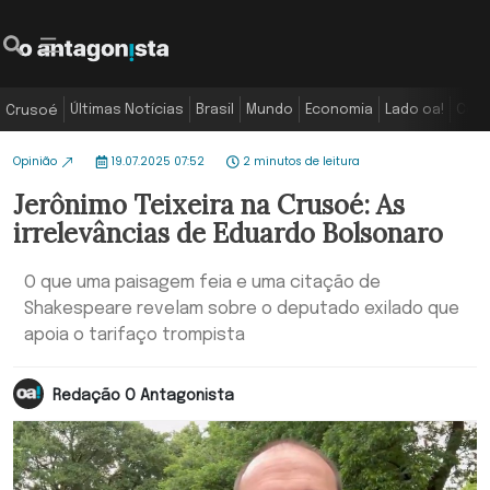
Últimas Notícias
Brasil
Mundo
Economia
Lado oa!
Colu
Crusoé
Opinião
19.07.2025 07:52
2 minutos de leitura
Jerônimo Teixeira na Crusoé: As
irrelevâncias de Eduardo Bolsonaro
O que uma paisagem feia e uma citação de
Shakespeare revelam sobre o deputado exilado que
apoia o tarifaço trompista
Redação O Antagonista