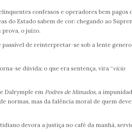
elinquentes confessos e operadores bem pagos 
as do Estado sabem de cor: chegando ao Supre
 prova, o juízo.
é passível de reinterpretar-se sob a lente gener
torna-se dúvida; o que era sentença, vira “
vício
re Dalrymple em
Podres de Mimados
, a impunida
 de normas, mas da falência moral de quem deve
otidiano devora a justiça no café da manhã, serv