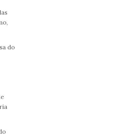
das
mo,
osa do
de
ria
ido