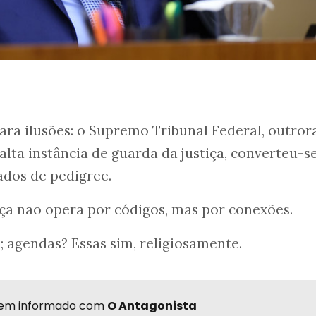
ara ilusões: o Supremo Tribunal Federal, outror
lta instância de guarda da justiça, converteu-s
ados de pedigree.
tiça não opera por códigos, mas por conexões.
 agendas? Essas sim, religiosamente.
r bem informado com
O Antagonista