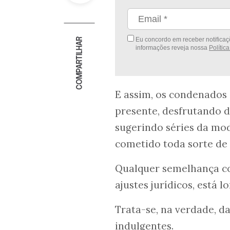
Eu concordo em receber notificaçõ
COMPARTILHAR
informações reveja nossa
Polític
E assim, os condenados
presente, desfrutando d
sugerindo séries da mo
cometido toda sorte de 
Qualquer semelhança co
ajustes jurídicos, está l
Trata-se, na verdade, d
indulgentes.