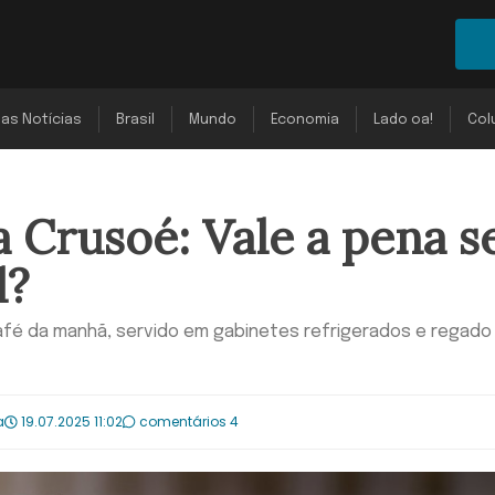
mas Notícias
Brasil
Mundo
Economia
Lado oa!
Col
 Crusoé: Vale a pena s
l?
afé da manhã, servido em gabinetes refrigerados e regado
a
19.07.2025 11:02
comentários 4