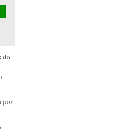
s do
u
s por
s