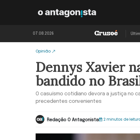
07.08.2026
Últi
Opinião
Dennys Xavier na
bandido no Brasi
O casuísmo cotidiano devora a justiça no c
precedentes convenientes
2 minutos de leitur
Redação O Antagonista