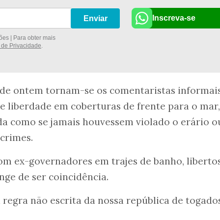
Inscreva-se
Enviar
es | Para obter mais
a de Privacidade
.
 de ontem tornam-se os comentaristas informai
e liberdade em coberturas de frente para o mar,
da como se jamais houvessem violado o erário o
crimes.
m ex-governadores em trajes de banho, liberto
onge de ser coincidência.
a regra não escrita da nossa república de togado