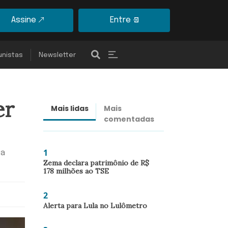
Assine
Entre
unistas
Newsletter
er
Mais lidas
Mais
Últimas
comentadas
notícias
1
 a
Zema declara patrimônio de R$
178 milhões ao TSE
2
Alerta para Lula no Lulômetro