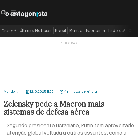
Últimas Notícias
Brasil
Mundo
Economia
Lado oa!
Colu
Crusoé
Mundo
12.10.2025 11:36
4 minutos de leitura
Zelensky pede a Macron mais
sistemas de defesa aérea
Segundo presidente ucraniano, Putin tem aproveitado
atenção global voltada a outros assuntos, como a