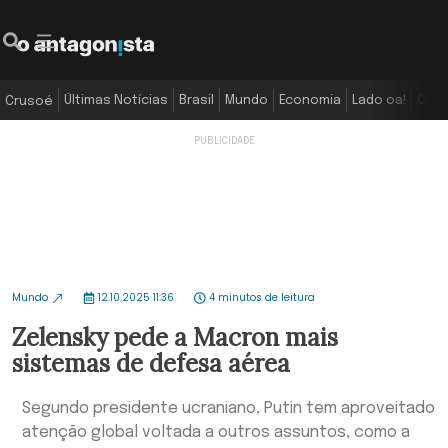
Últimas Notícias
Brasil
Mundo
Economia
Lado oa!
Colu
Crusoé
Mundo
12.10.2025 11:36
4 minutos de leitura
Zelensky pede a Macron mais
sistemas de defesa aérea
Segundo presidente ucraniano, Putin tem aproveitado
atenção global voltada a outros assuntos, como a