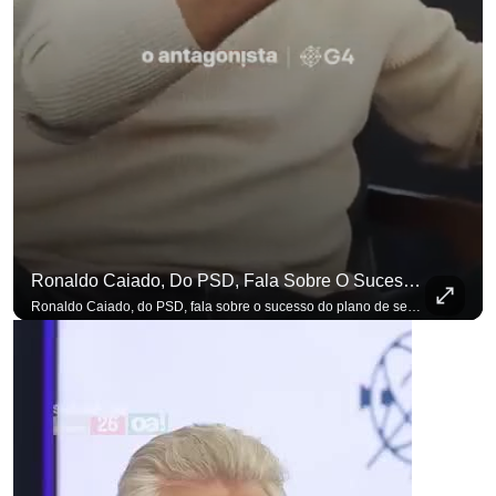
Ronaldo Caiado, Do PSD, Fala Sobre O Sucesso Do Plano De Segurança Pública
para não perder nenhuma atualização!
Ouça O Antagonista nos principais 
Ronaldo Caiado, do PSD, fala sobre o sucesso do plano de segurança pública como governador de Goiás, sendo um incentivo aos empreendedores locais. Se você busca informação com credibilidade, inscreva-se agora e ative o