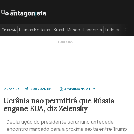
Últimas Notícias
Brasil
Mundo
Economia
Lado oa!
Colu
Crusoé
Mundo
10.08.2025 18:15
3 minutos de leitura
Ucrânia não permitirá que Rússia
engane EUA, diz Zelensky
Declaração do presidente ucraniano antecede
encontro marcado para a próxima sexta entre Trump