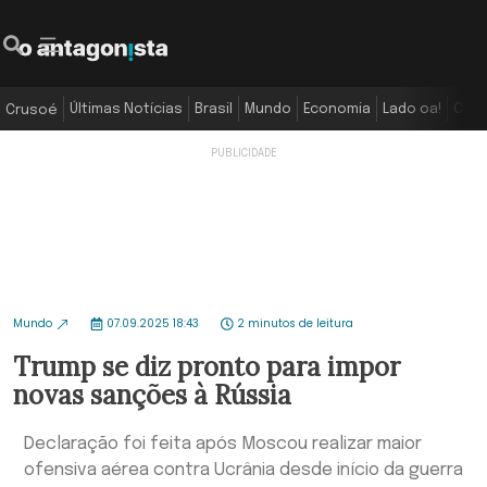
Últimas Notícias
Brasil
Mundo
Economia
Lado oa!
Colu
Crusoé
Mundo
07.09.2025 18:43
2 minutos de leitura
Trump se diz pronto para impor
novas sanções à Rússia
Declaração foi feita após Moscou realizar maior
ofensiva aérea contra Ucrânia desde início da guerra