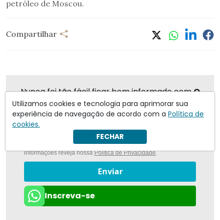
petróleo de Moscou.
Compartilhar
Nunca foi tão fácil ficar bem informado com
O
Antagonista
Utilizamos cookies e tecnologia para aprimorar sua
experiência de navegação de acordo com a
Política de
cookies.
FECHAR
Eu concordo em receber notificações | Para obter mais
informações reveja nossa
Política de Privacidade
.
Enviar
Inscreva-se