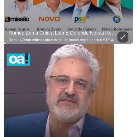
Romeu Zema Critica Lula E Defende Novas Regras Para O STF. #OAntagonista
Romeu Zema critica Lula e defende novas regras para o STF. #OAntagonista Se você busca informação com credibilidade, inscreva-se agora e ative o