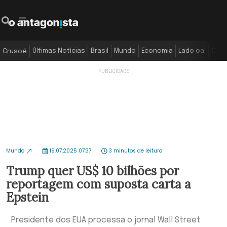
Últimas Notícias
Brasil
Mundo
Economia
Lado oa!
Colu
Crusoé
Mundo
19.07.2025 07:37
3 minutos de leitura
Trump quer US$ 10 bilhões por
reportagem com suposta carta a
Epstein
Presidente dos EUA processa o jornal Wall Street