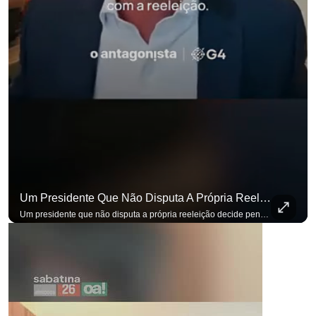
Um Presidente Que Não Disputa A Própria Reeleição Decide Pensando Em Quem Vem Depois.
para não perder nenhuma at
Um presidente que não disputa a própria reeleição decide pensando em quem vem depois. Foi assim que Flávio Bolsonaro defendeu a PEC do fim da reeleição, primeira das medidas que citou para o ambiente de negócios. Se você busca informação com credibilidade, inscreva-se agora e ative o